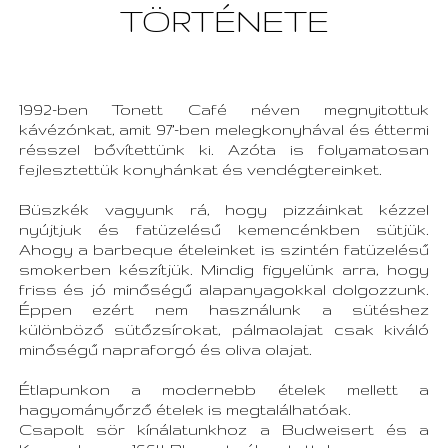
TÖRTÉNETE
1992-ben Tonett Café néven megnyitottuk
kávézónkat, amit 97’-ben melegkonyhával és éttermi
résszel bővítettünk ki. Azóta is folyamatosan
fejlesztettük konyhánkat és vendégtereinket.
Büszkék vagyunk rá, hogy pizzáinkat kézzel
nyújtjuk és fatüzelésű kemencénkben sütjük.
Ahogy a barbeque ételeinket is szintén fatüzelésű
smokerben készítjük. Mindig figyelünk arra, hogy
friss és jó minőségű alapanyagokkal dolgozzunk.
Éppen ezért nem használunk a sütéshez
különböző sütőzsírokat, pálmaolajat csak kiváló
minőségű napraforgó és oliva olajat.
Étlapunkon a modernebb ételek mellett a
hagyományőrző ételek is megtalálhatóak.
Csapolt sör kínálatunkhoz a Budweisert és a