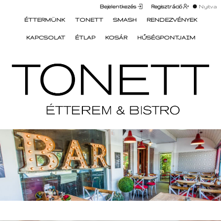
Bejelentkezés
Regisztráció
Nyitva
ÉTTERMÜNK
TONETT
SMASH
RENDEZVÉNYEK
KAPCSOLAT
ÉTLAP
KOSÁR
HŰSÉGPONTJAIM