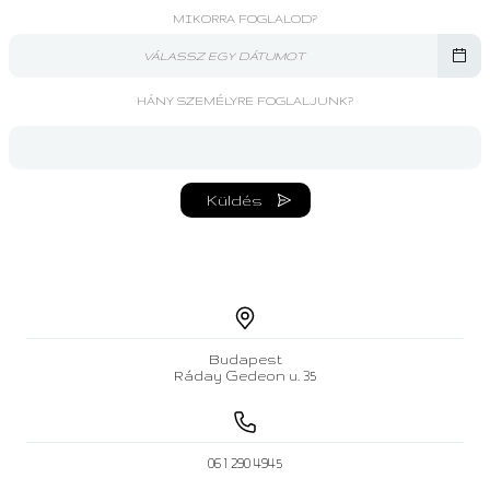
MIKORRA FOGLALOD?
VÁLASSZ EGY DÁTUMOT
HÁNY SZEMÉLYRE FOGLALJUNK?
Küldés
Budapest
Ráday Gedeon u.
35
06 1 290 4945