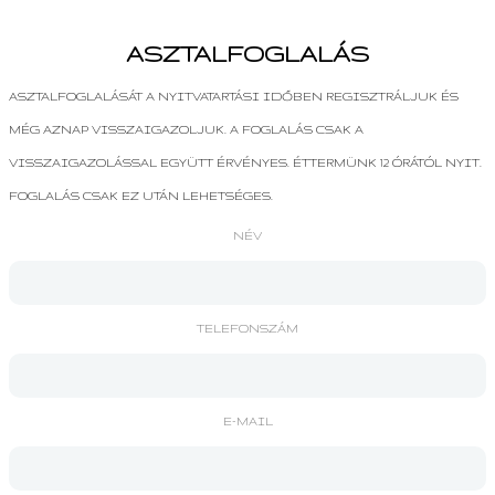
ASZTALFOGLALÁS
ASZTALFOGLALÁSÁT A NYITVATARTÁSI IDŐBEN REGISZTRÁLJUK ÉS
MÉG AZNAP VISSZAIGAZOLJUK. A FOGLALÁS CSAK A
VISSZAIGAZOLÁSSAL EGYÜTT ÉRVÉNYES. ÉTTERMÜNK 12 ÓRÁTÓL NYIT.
FOGLALÁS CSAK EZ UTÁN LEHETSÉGES.
NÉV
TELEFONSZÁM
E-MAIL